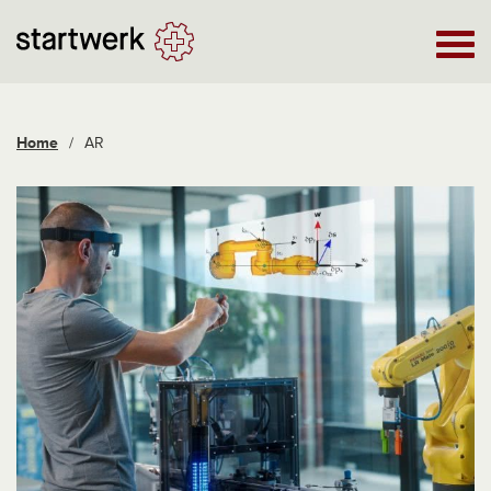
Home
/
AR