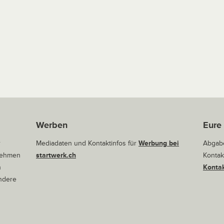
Werben
Eure
r
Mediadaten und Kontaktinfos für
Werbung bei
Abgabe
rnehmen
startwerk.ch
Kontak
n
Kontak
andere