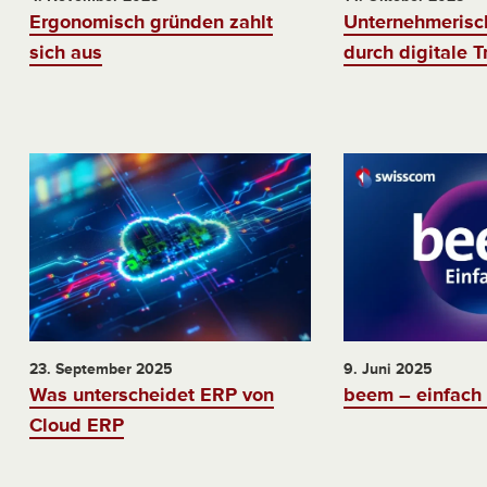
Ergonomisch gründen zahlt
Unternehmeris
sich aus
durch digitale 
23. September 2025
9. Juni 2025
Was unterscheidet ERP von
beem – einfach 
Cloud ERP