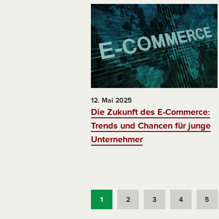
12. Mai 2025
Die Zukunft des E-Commerce:
Trends und Chancen für junge
Unternehmer
1
2
3
4
5