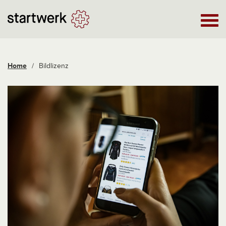
Home
/
Bildlizenz