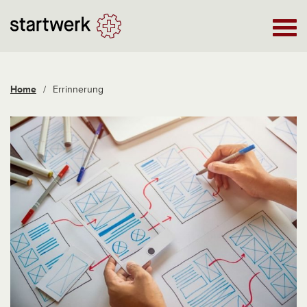
Home
/
Errinnerung