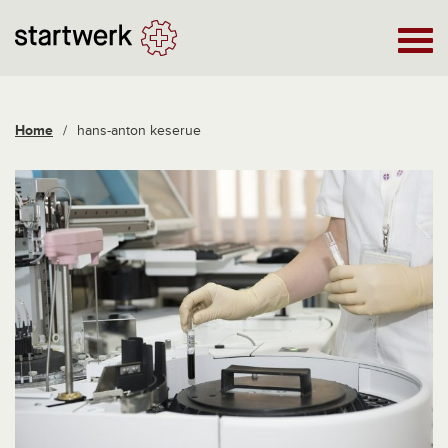
Home
/
hans-anton keserue