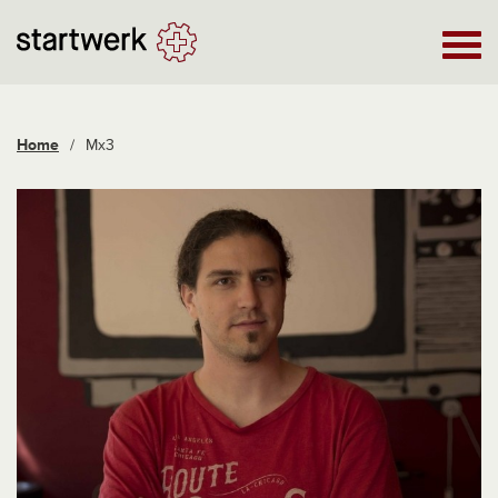
Home
/
Mx3