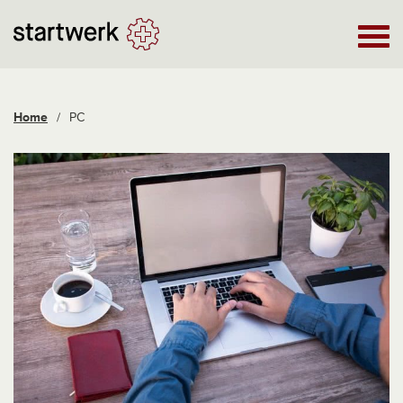
Home
/
PC