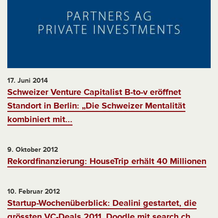
17. Juni 2014
Schweizer Venture Capitalist B-to-v eröffnet
Standort in Berlin: „Die Schweizer Mentalität
kombiniert mit...
9. Oktober 2012
Rekordfinanzierung: HouseTrip erhält 40 Millionen
10. Februar 2012
Startup-Wochenüberblick: Dealini gestartet, die
grössten VC-Deals 2011, Doodle mit search.ch