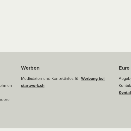
Werben
Eure
r
Mediadaten und Kontaktinfos für
Werbung bei
Abgabe
rnehmen
startwerk.ch
Kontak
n
Kontak
andere