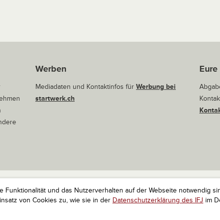
Werben
Eure
r
Mediadaten und Kontaktinfos für
Werbung bei
Abgabe
rnehmen
startwerk.ch
Kontak
n
Kontak
andere
ie Funktionalität und das Nutzerverhalten auf der Webseite notwendig si
r Startups. Alle Rechte vorbehalten.
Impressum
Kontakt
nach 
satz von Cookies zu, wie sie in der
Datenschutzerklärung des IFJ
im De