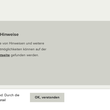
 Hinweise
 von Hinweisen und weitere
tmöglichkeiten können auf der
tseite
gefunden werden.
nd. Durch die
OK, verstanden
oben
tail