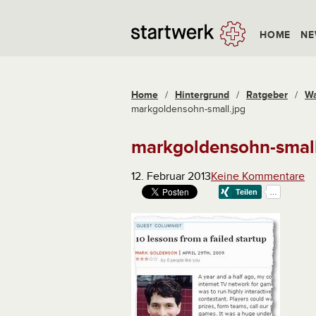
HOME
NE
Home
/
Hintergrund
/
Ratgeber
/
Wa
markgoldensohn-small.jpg
markgoldensohn-small
12. Februar 2013
Keine Kommentare