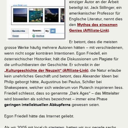
einziger Autor an der Arbeit
beteiligt ist. Jack Stillinger, ein
amerikanischer Professor für
Englische Literatur, nennt dies
den
Mythos des einsamen
Genies (Affiliate-Link)
.
Er betont, dass die meisten
grosse Werke häufig mehrere Autoren hätten – mit verschiedenen,
wenn nicht sogar konträren Intentionen. Egon Friedell, ein
österreichischer Historiker, hält die Diskussionen um Plagiate für
die unfruchtbarsten der Geschichte. Er schreibt in der
„Kulturgeschichte der Neuzeit“ (Affiliate-Link)
, die Natur erlaube
kein unehrliches Geschäft und betont, dass Alexander Ideen bei
Philip geborgt hätte, Augustinus bei Paulus, Schiller bei
Shakespeare, welcher sich wiederum von Plutarch inspirieren liess.
Friedell schliesst, dass so genannte „Dark Ages“ – das Mittelalter
wird bisweilen als solches bezeichnet – immer eine Phase
geringen intellektuellen Abkupferns
gewesen seien.
Egon Friedell hätte das Internet geliebt.
Als wir 2005 mit local.ch starteten, hatten wir nur gerade sechs