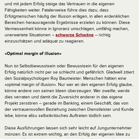
und mit jedem Erfolg steige das Vertrauen in die eigenen
Fähigkeiten weiter. Fatalerweise führe dies dazu, dass
Erfolgmenschen häufig der Illusion erlägen, in allen erdenklichen
Bereichen herausragende Ergebnisse erzielen zu können. Diese
Vermessenheit könne in Ignoranz umschlagen, umfähig machen,
unerwartete Situationen –
schwarze Schwäne
– richtig
einzuschätzen und adäquat zu reagieren.
«Optimal margin of illusion»
Nun ist Selbstbewusstsein oder Bewusstsein für den eigenen
Erfolg natürlich nicht per se schlecht und gefährlich. Gladwell zitiert
den Sozialpsychologen Roy Baumeister: Menschen hätten eine
«optimal margin of illusion». Nur wer an den eigenen Erfolg glaube,
könne andere von seinen Ideen überzeugen. Wer zweifle, werde
dies verraten und damit die Zuversicht anderer in das eigene
Projekt zerstören – gerade im Banking, einem Geschäft, das von
der vertrauensvollen Beziehung zwischen Dienstleister und Kunde
lebe, könne allzu selbstkritisches Auftreten tödlich sein.
Diese Ausführungen lassen sich sehr leicht auf Jungunternehmer
münzen: Es ist extrem wichtig, an den Erfolg der eigenen Idee zu