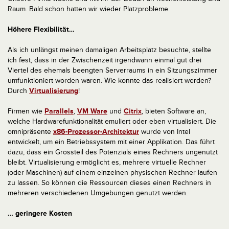
Raum. Bald schon hatten wir wieder Platzprobleme.
Höhere Flexibilität…
Als ich unlängst meinen damaligen Arbeitsplatz besuchte, stellte
ich fest, dass in der Zwischenzeit irgendwann einmal gut drei
Viertel des ehemals beengten Serverraums in ein Sitzungszimmer
umfunktioniert worden waren. Wie konnte das realisiert werden?
Durch
Virtualisierung
!
Firmen wie
Parallels
,
VM Ware
und
Citrix
, bieten Software an,
welche Hardwarefunktionalität emuliert oder eben virtualisiert. Die
omnipräsente
x86-Prozessor-Architektur
wurde von Intel
entwickelt, um ein Betriebssystem mit einer Applikation. Das führt
dazu, dass ein Grossteil des Potenzials eines Rechners ungenutzt
bleibt. Virtualisierung ermöglicht es, mehrere virtuelle Rechner
(oder Maschinen) auf einem einzelnen physischen Rechner laufen
zu lassen. So können die Ressourcen dieses einen Rechners in
mehreren verschiedenen Umgebungen genutzt werden.
… geringere Kosten