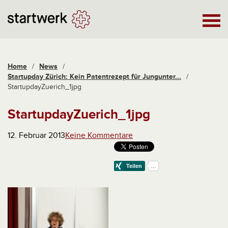
Home
/
News
/
Startupday Zürich: Kein Patentrezept für Jungunter...
/
StartupdayZuerich_1jpg
StartupdayZuerich_1jpg
12. Februar 2013
Keine Kommentare