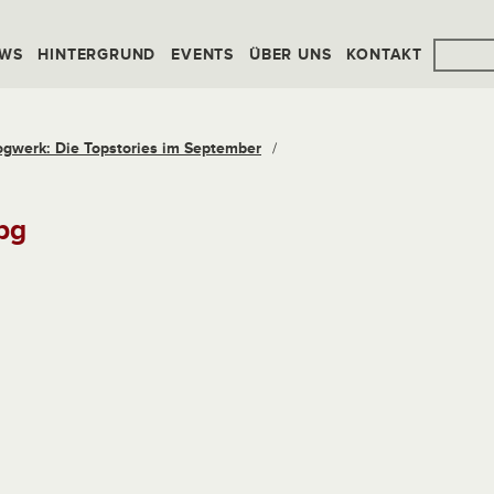
WS
HINTERGRUND
EVENTS
ÜBER UNS
KONTAKT
ogwerk: Die Topstories im September
/
pg