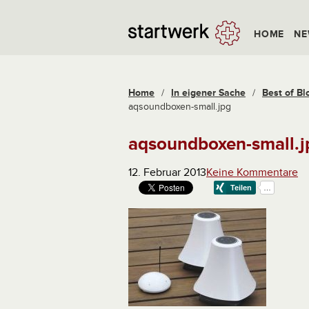
HOME
NE
Home
/
In eigener Sache
/
Best of Bl
aqsoundboxen-small.jpg
aqsoundboxen-small.j
12. Februar 2013
Keine Kommentare