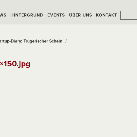
WS
HINTERGRUND
EVENTS
ÜBER UNS
KONTAKT
artup-Diary: Trügerischer Schein
/
0×150.jpg