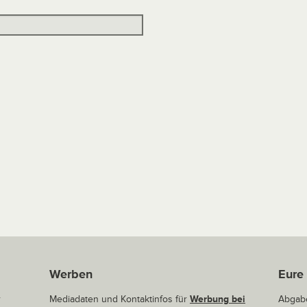
Werben
Eure
r
Mediadaten und Kontaktinfos für
Werbung bei
Abgabe