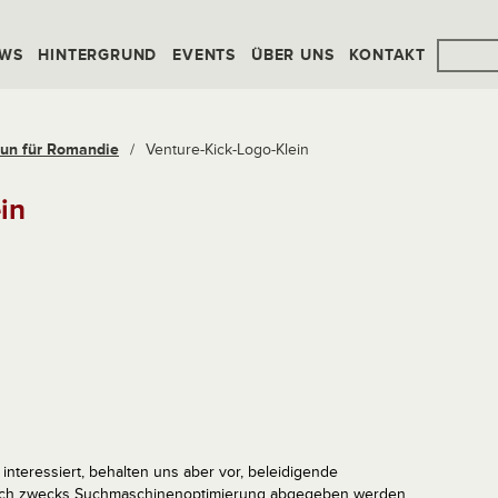
WS
HINTERGRUND
EVENTS
ÜBER UNS
KONTAKT
run für Romandie
/
Venture-Kick-Logo-Klein
in
interessiert, behalten uns aber vor, beleidigende
tlich zwecks Suchmaschinenoptimierung abgegeben werden,