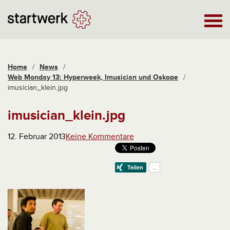
Home
/
News
/
Web Monday 13: Hyperweek, Imusician und Oskope
/
imusician_klein.jpg
imusician_klein.jpg
12. Februar 2013
Keine Kommentare