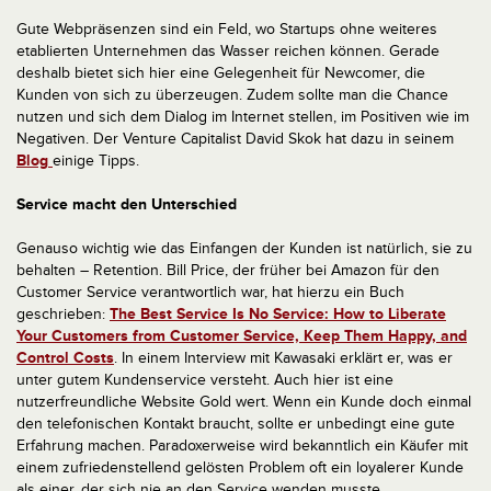
Gute Webpräsenzen sind ein Feld, wo Startups ohne weiteres
etablierten Unternehmen das Wasser reichen können. Gerade
deshalb bietet sich hier eine Gelegenheit für Newcomer, die
Kunden von sich zu überzeugen. Zudem sollte man die Chance
nutzen und sich dem Dialog im Internet stellen, im Positiven wie im
Negativen. Der Venture Capitalist David Skok hat dazu in seinem
Blog
einige Tipps.
Service macht den Unterschied
Genauso wichtig wie das Einfangen der Kunden ist natürlich, sie zu
behalten – Retention. Bill Price, der früher bei Amazon für den
Customer Service verantwortlich war, hat hierzu ein Buch
geschrieben:
The Best Service Is No Service: How to Liberate
Your Customers from Customer Service, Keep Them Happy, and
Control Costs
. In einem Interview mit Kawasaki erklärt er, was er
unter gutem Kundenservice versteht. Auch hier ist eine
nutzerfreundliche Website Gold wert. Wenn ein Kunde doch einmal
den telefonischen Kontakt braucht, sollte er unbedingt eine gute
Erfahrung machen. Paradoxerweise wird bekanntlich ein Käufer mit
einem zufriedenstellend gelösten Problem oft ein loyalerer Kunde
als einer, der sich nie an den Service wenden musste.