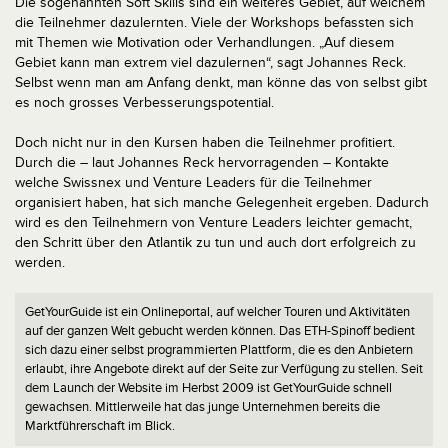
Die sogenannten Soft Skills sind ein weiteres Gebiet, auf welchem
die Teilnehmer dazulernten. Viele der Workshops befassten sich
mit Themen wie Motivation oder Verhandlungen. „Auf diesem
Gebiet kann man extrem viel dazulernen“, sagt Johannes Reck.
Selbst wenn man am Anfang denkt, man könne das von selbst gibt
es noch grosses Verbesserungspotential.
Doch nicht nur in den Kursen haben die Teilnehmer profitiert.
Durch die – laut Johannes Reck hervorragenden – Kontakte
welche Swissnex und Venture Leaders für die Teilnehmer
organisiert haben, hat sich manche Gelegenheit ergeben. Dadurch
wird es den Teilnehmern von Venture Leaders leichter gemacht,
den Schritt über den Atlantik zu tun und auch dort erfolgreich zu
werden.
GetYourGuide ist ein Onlineportal, auf welcher Touren und Aktivitäten
auf der ganzen Welt gebucht werden können. Das ETH-Spinoff bedient
sich dazu einer selbst programmierten Plattform, die es den Anbietern
erlaubt, ihre Angebote direkt auf der Seite zur Verfügung zu stellen. Seit
dem Launch der Website im Herbst 2009 ist GetYourGuide schnell
gewachsen. Mittlerweile hat das junge Unternehmen bereits die
Marktführerschaft im Blick.