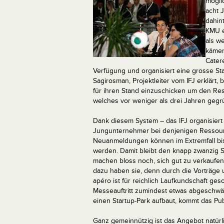
mögli
acht 
dahin
KMU e
als w
kämen,
Cater
Verfügung und organisiert eine grosse St
Sagirosman, Projektleiter vom IFJ erklärt,
für ihren Stand einzuschicken um den Res
welches vor weniger als drei Jahren gegr
Dank diesem System – das IFJ organisiert 
Jungunternehmer bei denjenigen Ressourc
Neuanmeldungen können im Extremfall b
werden. Damit bleibt den knapp zwanzig 
machen bloss noch, sich gut zu verkaufe
dazu haben sie, denn durch die Vorträge 
apéro ist für reichlich Laufkundschaft ge
Messeauftritt zumindest etwas abgeschwäc
einen Startup-Park aufbaut, kommt das Pub
Ganz gemeinnützig ist das Angebot natürli