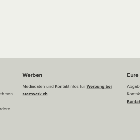
Werben
Eure
r
Mediadaten und Kontaktinfos für
Werbung bei
Abgabe
rnehmen
startwerk.ch
Kontak
n
Kontak
andere