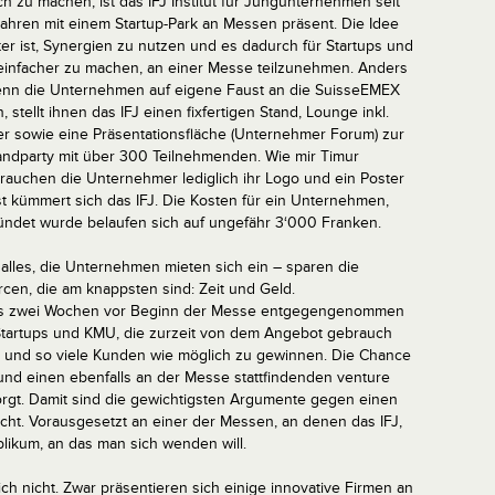
ch zu machen, ist das IFJ Institut für Jungunternehmen seit
Jahren mit einem Startup-Park an Messen präsent. Die Idee
ter ist, Synergien zu nutzen und es dadurch für Startups und
infacher zu machen, an einer Messe teilzunehmen. Anders
enn die Unternehmen auf eigene Faust an die SuisseEMEX
 stellt ihnen das IFJ einen fixfertigen Stand, Lounge inkl.
er sowie eine Präsentationsfläche (Unternehmer Forum) zur
andparty mit über 300 Teilnehmenden. Wie mir Timur
 brauchen die Unternehmer lediglich ihr Logo und ein Poster
t kümmert sich das IFJ. Die Kosten für ein Unternehmen,
ündet wurde belaufen sich auf ungefähr 3‘000 Franken.
alles, die Unternehmen mieten sich ein – sparen die
en, die am knappsten sind: Zeit und Geld.
is zwei Wochen vor Beginn der Messe entgegengenommen
Startups und KMU, die zurzeit von dem Angebot gebrauch
n und so viele Kunden wie möglich zu gewinnen. Die Chance
und einen ebenfalls an der Messe stattfindenden venture
sorgt. Damit sind die gewichtigsten Argumente gegen einen
ht. Vorausgesetzt an einer der Messen, an denen das IFJ,
likum, an das man sich wenden will.
ch nicht. Zwar präsentieren sich einige innovative Firmen an