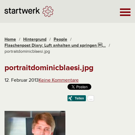
Home
/
Hintergrund
/
People
/
Flaschenpost Diary: Luft anhalten und springen ...
/
portraitdominicblaesi.jpg
portraitdominicblaesi.jpg
12. Februar 2013
Keine Kommentare