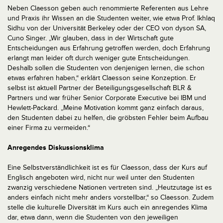
Neben Claesson geben auch renommierte Referenten aus Lehre
und Praxis ihr Wissen an die Studenten weiter, wie etwa Prof. Ikhlaq
Sidhu von der Universität Berkeley oder der CEO von dyson SA,
Cuno Singer. „Wir glauben, dass in der Wirtschaft gute
Entscheidungen aus Erfahrung getroffen werden, doch Erfahrung
erlangt man leider oft durch weniger gute Entscheidungen.
Deshalb sollen die Studenten von denjenigen lernen, die schon
etwas erfahren haben,“ erklärt Claesson seine Konzeption. Er
selbst ist aktuell Partner der Beteiligungsgesellschaft BLR &
Partners und war früher Senior Corporate Executive bei IBM und
Hewlett-Packard. „Meine Motivation kommt ganz einfach daraus,
den Studenten dabei zu helfen, die gröbsten Fehler beim Aufbau
einer Firma zu vermeiden.“
Anregendes Diskussionsklima
Eine Selbstverständlichkeit ist es für Claesson, dass der Kurs auf
Englisch angeboten wird, nicht nur weil unter den Studenten
zwanzig verschiedene Nationen vertreten sind. „Heutzutage ist es
anders einfach nicht mehr anders vorstellbar,“ so Claesson. Zudem
stelle die kulturelle Diversität im Kurs auch ein anregendes Klima
dar, etwa dann, wenn die Studenten von den jeweiligen