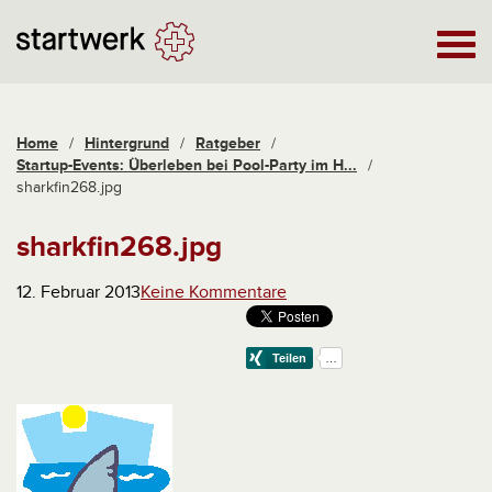
Home
/
Hintergrund
/
Ratgeber
/
Startup-Events: Überleben bei Pool-Party im H...
/
sharkfin268.jpg
sharkfin268.jpg
12. Februar 2013
Keine Kommentare