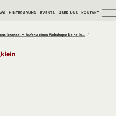
WS
HINTERGRUND
EVENTS
ÜBER UNS
KONTAKT
ons learned im Aufbau eines Webshops: Keine In...
/
_klein