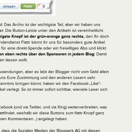
: Das Archiv ist der wichtigste Teil, aber wir haben uns
t. Die Button-Leiste unter den Artikeln ist vereinheitlicht
tigste Knopf ist der grün-orange ganz rechts,
den Ihr doch
dendienst Flattr könnt ihr uns für besonders gute Artikel
ür eine direkt-Spende oder ein freiwilliges Abo und klickt
ton oben rechts über den Sponsoren in jedem Blog:
Damit
n lassen wollt.
Zuwendungen, aber es lebt der Blogger nicht vom Geld allein
r uns Eure Zustimmung und den anderen Lesern sehr
Kenntnis bringen könnt, haben wir den Facebook-„Like“-
kel verlegt. So ist immer sofort sichtbar, wieviele Leser sich
cebook (und via Twitter, und via Xing) weiterverbreiten, was
ttfindet, weshalb wir diese Buttons zum flattr-Knopf ganz
freien Kommentaren…) angelegt haben.
g, dass die Sozialen Medien der Blogwerk AG mit diesen