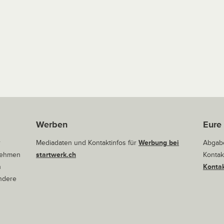
Werben
Eure
r
Mediadaten und Kontaktinfos für
Werbung bei
Abgabe
rnehmen
startwerk.ch
Kontak
n
Kontak
andere