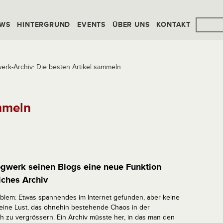
WS
HINTERGRUND
EVENTS
ÜBER UNS
KONTAKT
erk-Archiv: Die besten Artikel sammeln
mmeln
werk seinen Blogs eine neue Funktion
iches Archiv
oblem: Etwas spannendes im Internet gefunden, aber keine
eine Lust, das ohnehin bestehende Chaos in der
h zu vergrössern. Ein Archiv müsste her, in das man den