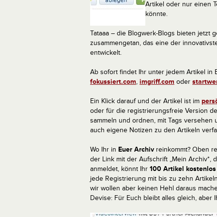
Artikel oder nur einen 
könnte.
Tataaa – die Blogwerk-Blogs bieten jetzt
zusammengetan, das eine der innovativst
entwickelt.
Ab sofort findet Ihr unter jedem Artikel i
fokussiert.com
,
imgriff.com
oder
startwe
Ein Klick darauf und der Artikel ist im
pers
oder für die registrierungsfreie Version de
sammeln und ordnen, mit Tags versehen u
auch eigene Notizen zu den Artikeln verf
Wo Ihr in
Euer Archiv
reinkommt? Oben rech
der Link mit der Aufschrift „Mein Archiv*, 
anmeldet, könnt Ihr
100 Artikel kostenlo
jede Registrierung mit bis zu zehn Artike
wir wollen aber keinen Hehl daraus machen,
Devise: Für Euch bleibt alles gleich, aber 