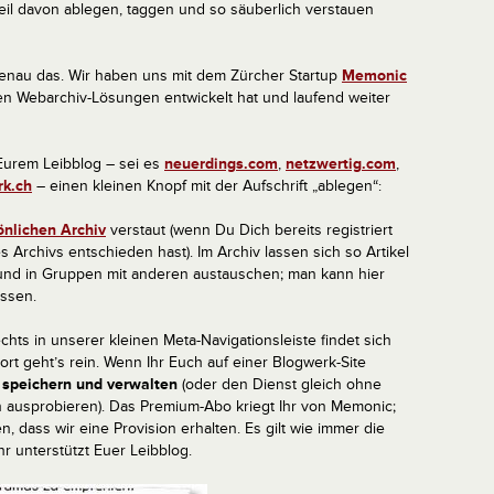
Teil davon ablegen, taggen und so säuberlich verstauen
 genau das. Wir haben uns mit dem Zürcher Startup
Memonic
en Webarchiv-Lösungen entwickelt hat und laufend weiter
n Eurem Leibblog – sei es
neuerdings.com
,
netzwertig.com
,
rk.ch
– einen kleinen Knopf mit der Aufschrift „ablegen“:
önlichen Archiv
verstaut (wenn Du Dich bereits registriert
s Archivs entschieden hast). Im Archiv lassen sich so Artikel
nd in Gruppen mit anderen austauschen; man kann hier
assen.
ts in unserer kleinen Meta-Navigationsleiste findet sich
dort geht’s rein. Wenn Ihr Euch auf einer Blogwerk-Site
s speichern und verwalten
(oder den Dienst gleich ohne
ln ausprobieren). Das Premium-Abo kriegt Ihr von Memonic;
 dass wir eine Provision erhalten. Es gilt wie immer die
Ihr unterstützt Euer Leibblog.