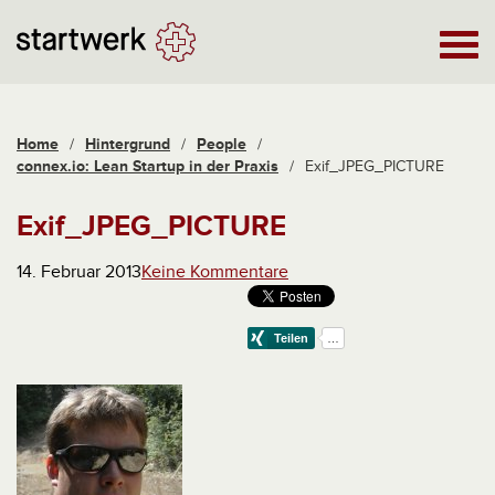
Home
/
Hintergrund
/
People
/
connex.io: Lean Startup in der Praxis
/
Exif_JPEG_PICTURE
Exif_JPEG_PICTURE
14. Februar 2013
Keine Kommentare