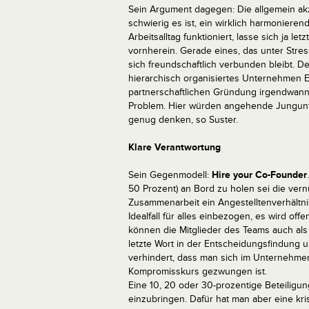
Sein Argument dagegen: Die allgemein akze
schwierig es ist, ein wirklich harmoniere
Arbeitsalltag funktioniert, lasse sich ja le
vornherein. Gerade eines, das unter Stre
sich freundschaftlich verbunden bleibt. D
hierarchisch organisiertes Unternehmen E
partnerschaftlichen Gründung irgendwann
Problem. Hier würden angehende Jungunter
genug denken, so Suster.
Klare Verantwortung
Sein Gegenmodell:
Hire your Co-Founder
50 Prozent) an Bord zu holen sei die vernü
Zusammenarbeit ein Angestelltenverhältn
Idealfall für alles einbezogen, es wird o
können die Mitglieder des Teams auch als 
letzte Wort in der Entscheidungsfindung 
verhindert, dass man sich im Unternehme
Kompromisskurs gezwungen ist.
Eine 10, 20 oder 30-prozentige Beteiligung
einzubringen. Dafür hat man aber eine kri