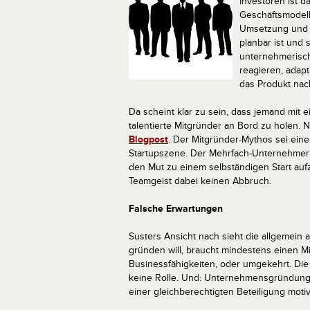
Investoren ist d
Geschäftsmodell
Umsetzung und V
planbar ist und
unternehmerisch
reagieren, adapt
das Produkt nac
Da scheint klar zu sein, dass jemand mit e
talentierte Mitgründer an Bord zu holen. Nu
Blogpost
.
Der Mitgründer-Mythos sei ein
Startupszene. Der Mehrfach-Unternehmer u
den Mut zu einem selbständigen Start auf
Teamgeist dabei keinen Abbruch.
Falsche Erwartungen
Susters Ansicht nach sieht die allgemein
gründen will, braucht mindestens einen Mi
Businessfähigkeiten, oder umgekehrt. Die
keine Rolle. Und: Unternehmensgründunge
einer gleichberechtigten Beteiligung motiv