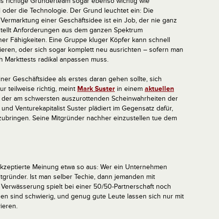
as richtige Gründerteam sogar ebenso wichtig wie
 oder die Technologie. Der Grund leuchtet ein: Die
ermarktung einer Geschäftsidee ist ein Job, der nie ganz
 stellt Anforderungen aus dem ganzen Spektrum
er Fähigkeiten. Eine Gruppe kluger Köpfer kann schnell
ieren, oder sich sogar komplett neu ausrichten – sofern man
h Markttests radikal anpassen muss.
iner Geschäftsidee als erstes daran gehen sollte, sich
r teilweise richtig, meint
Mark Suster
in einem
aktuellen
e der am schwersten auszurottenden Scheinwahrheiten der
nd Venturekapitalist Suster plädiert im Gegensatz dafür,
zubringen. Seine Mitgründer nachher einzustellen tue dem
 akzeptierte Meinung etwa so aus: Wer ein Unternehmen
tgründer. Ist man selber Techie, dann jemanden mit
 Verwässerung spielt bei einer 50/50-Partnerschaft noch
n sind schwierig, und genug gute Leute lassen sich nur mit
ieren.