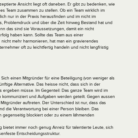
ptierte Ansicht liegt oft daneben. Er gibt zu bedenken, wie
ndes Team zusammen zu stellen. Ob ein Team wirklich im
tztlich nur in der Praxis herausfinden und im nicht im
ss, Problemdruck und über die Zeit hinweg Bestand hat und
enn das sind sie Voraussetzungen, damit ein nicht
rfolg haben kann. Sollte das Team aus einer
 nicht mehr harmonieren, hat man ein gravierendes
nehmer oft zu leichtfertig handeln und nicht langfristig
. Sich einen Mitgründer für eine Beteiligung (von weniger als
nftige Alternative. Das heisse nicht, dass sich in der
is ergeben müsse. Im Gegenteil: Das ganze Team wird im
ffen kommuniziert und Aufgaben werden geteilt. Gegen aussen
Mitgründer auftreten. Der Unterschied ist nur, dass das
und die Verantwortung bei einer Person bleiben. Das
n gegenseitig blockiert oder zu einem lähmenden
 bietet immer noch genug Anreiz für talentierte Leute, sich
senfeste Entscheidungsstruktur.