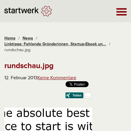
Home
/
News
/
Linktipps: Fehlende Gründerinnen, Startup-Ebook un...
/
rundschau.jpg
rundschau.jpg
12. Februar 2013
Keine Kommentare