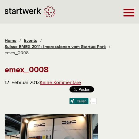
Home
/
Events
/
Suisse EMEX 2011: Impressionen vom Startup Park
/
emex_0008
emex_0008
12. Februar 2013
Keine Kommentare