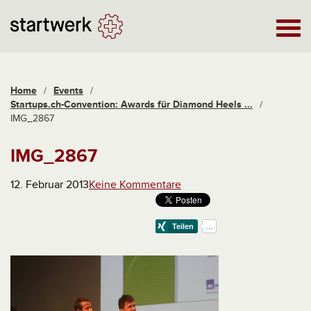
Home
/
Events
/
Startups.ch-Convention: Awards für Diamond Heels ...
/
IMG_2867
IMG_2867
12. Februar 2013
Keine Kommentare