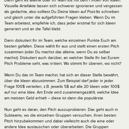
Dann geht es alleine oder im Team los mit dem Finden von Ideen.
Visuelle Artefakte lassen sich schwerer ignorieren und vergessen
als gedachte, also solltest Du Deine Ideen auf Post-Its schreiben
und gleich unter die aufgeführten Fragen kleben. Wenn Du im
Team arbeitest, empfehle ich, dass jeder erstmal für sich Ideen
generiert und an die Tafel klebt.
Dann diskutiert Ihr im Team, welche einzelnen Punkte Euch am
besten gefallen. Diese wählt Ihr aus und stellt einen ersten Pitch
zusammen (oder Du machst das alleine, wenn Du es selber
machst). Diskutiert auch darüber, an welcher Stelle Ihr bei Eurem
Pitch Probleme seht, was irritiert. Wo stimmt Ihr überein, wo nicht?
Wenn Du das im Team machst, hat sich an dieser Stelle bewährt,
über die Ideen abzustimmen. Zum Beispiel darf jeder in jeder
Frage 100$ verteilen, z.B. jeweils 5$ auf alle 20 Ideen oder 100$
auf nur eine Idee. Am Ende wird zusammengezählt, welche Idee
am meisten Geld erhielt – diese ist dann die populärste.
Nun geht es daran, den Pitch auszuprobieren. Das geht auch in
Subteams, wo die einzelnen Gruppen versuchen, ihren besten
Pitch hinzubekommen und dabei vielleicht auch die eine oder
andere Idee austauschen oder überarbeiten. Die Gruppen