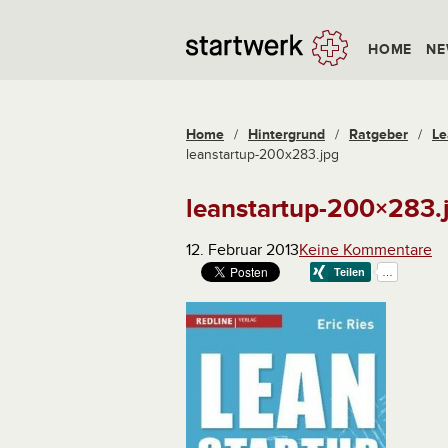
HOME
NE
Home
/
Hintergrund
/
Ratgeber
/
Le
leanstartup-200x283.jpg
leanstartup-200×283.
12. Februar 2013
Keine Kommentare