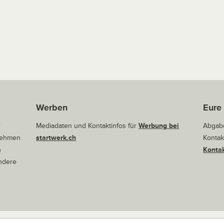
Werben
Eure
r
Mediadaten und Kontaktinfos für
Werbung bei
Abgabe
rnehmen
startwerk.ch
Kontak
n
Kontak
andere