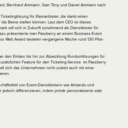
ard, Bernhard Ammann, Gian Töny und Daniel Ammann nach
 Ticketinglösung für Kleinanbieter, die damit einen
 die Beine stellen können. Laut dem CEO ist dieses
ark will sich in Zukunft zunehmend als Dienstleister für
dazu präsentierte man Passberry an einem Business-Event
Swiss Web Award testeten vergangene Woche rund 130 Pilot-
über den Einlass bis hin zur Abwicklung Rundumlösungen für
ätzlichen Feature für den Ticketing-Service ist Passberry
 will sich das Unternehmen nicht zuletzt auch mit einer
ieren.
chäftsfeld von Event-Dienstleistern wie Amiando und
ier jedoch differenzieren, indem primär personalisierte statt
.