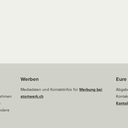
Werben
Eure
r
Mediadaten und Kontaktinfos für
Werbung bei
Abgabe
rnehmen
startwerk.ch
Kontak
n
Kontak
andere