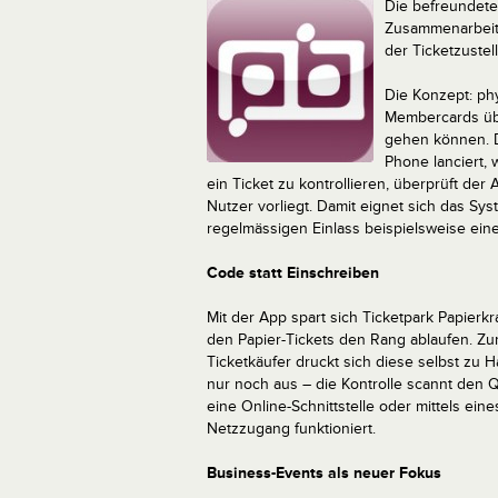
Die befreundete
Zusammenarbeit 
der Ticketzustel
Die Konzept: phy
Membercards übe
gehen können. D
Phone lanciert, 
ein Ticket zu kontrollieren, überprüft der
Nutzer vorliegt. Damit eignet sich das Sy
regelmässigen Einlass beispielsweise eine
Code statt Einschreiben
Mit der App spart sich Ticketpark Papierkr
den Papier-Tickets den Rang ablaufen. Zurze
Ticketkäufer druckt sich diese selbst zu
nur noch aus – die Kontrolle scannt den
eine Online-Schnittstelle oder mittels ein
Netzzugang funktioniert.
Business-Events als neuer Fokus