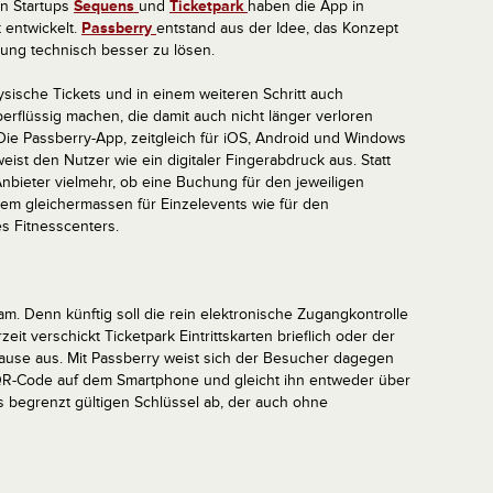
n Startups
Sequens
und
Ticketpark
haben die App in
entwickelt.
Passberry
entstand aus der Idee, das Konzept
lung technisch besser zu lösen.
sische Tickets und in einem weiteren Schritt auch
rflüssig machen, die damit auch nicht länger verloren
ie Passberry-App, zeitgleich für iOS, Android und Windows
weist den Nutzer wie ein digitaler Fingerabdruck aus. Statt
 Anbieter vielmehr, ob eine Buchung für den jeweiligen
stem gleichermassen für Einzelevents wie für den
s Fitnesscenters.
am. Denn künftig soll die rein elektronische Zugangkontrolle
it verschickt Ticketpark Eintrittskarten brieflich oder der
 Hause aus. Mit Passberry weist sich der Besucher dagegen
 QR-Code auf dem Smartphone und gleicht ihn entweder über
es begrenzt gültigen Schlüssel ab, der auch ohne