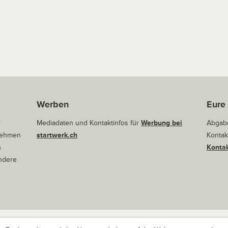
Werben
Eure
r
Mediadaten und Kontaktinfos für
Werbung bei
Abgabe
rnehmen
startwerk.ch
Kontak
n
Kontak
andere