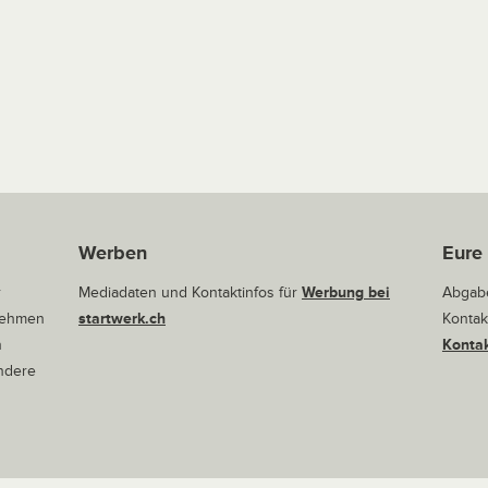
Werben
Eure
r
Mediadaten und Kontaktinfos für
Werbung bei
Abgabe
rnehmen
startwerk.ch
Kontak
n
Kontak
andere