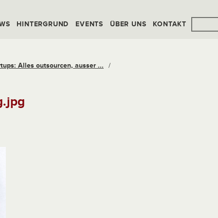
WS
HINTERGRUND
EVENTS
ÜBER UNS
KONTAKT
ups: Alles outsourcen, ausser ...
/
.jpg