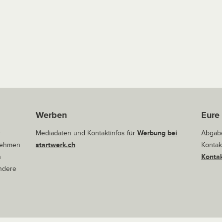
Werben
Eure
r
Mediadaten und Kontaktinfos für
Werbung bei
Abgabe
rnehmen
startwerk.ch
Kontak
n
Kontak
andere