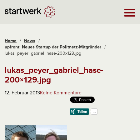
Home
/
News
/
upfront: Neues Startup der Politnetz-Mitgründer
/
lukas_peyer_gabriel_hase-200x129.jpg
lukas_peyer_gabriel_hase-
200×129.jpg
12. Februar 2013
Keine Kommentare