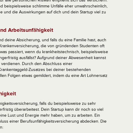
 Für alle persönlichen Risiken empfiehlt sich das Versichern.
ind beispielsweise schlimme Unfälle eher unwahrscheinlich,
he und die Auswirkungen auf dich und dein Startup viel zu
und Arbeitsunfähigkeit
nd deine Absicherung, und falls du eine Familie hast, auch
 Krankenversicherung, die von gründenden Studenten oft
was passiert, wenn du krankheitstechnisch, beispielsweise
ngerfristig ausfällst? Aufgrund deiner Abwesenheit kannst
ts verdienen. Durch den Abschluss einer
Krankentaggeld-Zusatzes bei deiner bestehenden
llen Folgen etwas gemildert, indem du eine Art Lohnersatz
higkeit
higkeitsversicherung, falls du beispielsweise zu sehr
fristig überarbeitest. Dein Startup kann dir noch so viel
eine Lust und Energie mehr haben, um zu arbeiten. Ein
luss einer Berufsunfähigkeitsversicherung abdecken. Die
n: