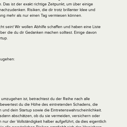
n. Das ist der exakt richtige Zeitpunkt, um über einige
nachzudenken. Risiken, die dir trotz brillanter Idee und
ng mehr als nur einen Tag vermiesen können.
ht sein! Wir wollen Abhilfe schaffen und haben eine Liste
über die du dir Gedanken machen solltest. Einige davon
rtup.
mzugehen:
 umzugehen ist, betrachtest du der Reihe nach alle
ei bewertest du die Höhe des eintretenden Schadens, die
und dein Startup sowie die Eintretenswahrscheinlichkeit.
alsdann abschätzen, ob du sie vermeiden, versichern oder
h nur der Vollständigkeit halber aufgeführt, da dies eigentlich