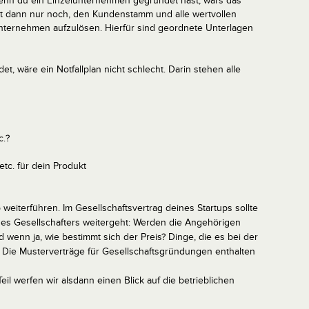
Wenn du ein Einzelunternehmen gegründet hast, wars das
ibt dann nur noch, den Kundenstamm und alle wertvollen
ternehmen aufzulösen. Hierfür sind geordnete Unterlagen
 wäre ein Notfallplan nicht schlecht. Darin stehen alle
c.?
tc. für dein Produkt
weiterführen. Im Gesellschaftsvertrag deines Startups sollte
nes Gesellschafters weitergeht: Werden die Angehörigen
d wenn ja, wie bestimmt sich der Preis? Dinge, die es bei der
Die Musterverträge für Gesellschaftsgründungen enthalten
eil werfen wir alsdann einen Blick auf die betrieblichen