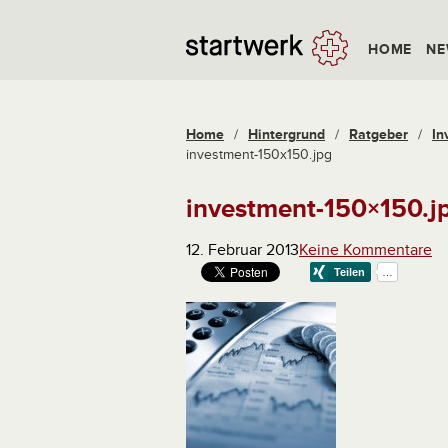
HOME
NE
Home
/
Hintergrund
/
Ratgeber
/
In
investment-150x150.jpg
investment-150×150.j
12. Februar 2013
Keine Kommentare