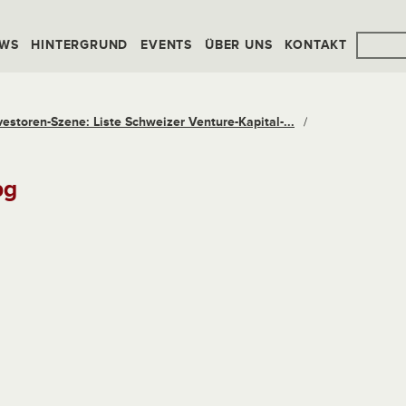
WS
HINTERGRUND
EVENTS
ÜBER UNS
KONTAKT
vestoren-Szene: Liste Schweizer Venture-Kapital-...
/
pg