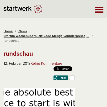
Home
/
News
/
Startup-Wochenüberblick: Jede Menge Gründerpreise,...
/
rundschau
rundschau
12. Februar 2013
Keine Kommentare