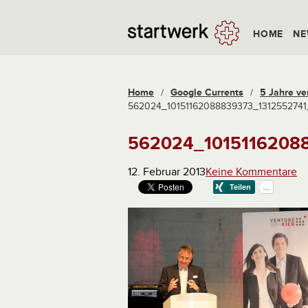
HOME
NE
Home
/
Google Currents
/
5 Jahre ven
562024_10151162088839373_1312552741
562024_1015116208
12. Februar 2013
Keine Kommentare