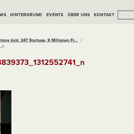
WS
HINTERGRUND
EVENTS
ÜBER UNS
KONTAKT
ture kick: 247 Startups, 9 Millionen Fr...
/
_n
8839373_1312552741_n