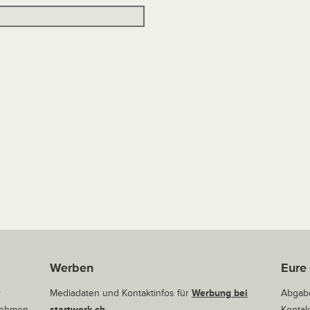
Werben
Eure
r
Mediadaten und Kontaktinfos für
Werbung bei
Abgabe
rnehmen
startwerk.ch
Kontak