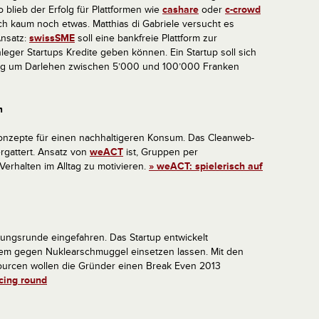
 blieb der Erfolg für Plattformen wie
cashare
oder
c-crowd
ch kaum noch etwas. Matthias di Gabriele versucht es
Ansatz:
swissSME
soll eine bankfreie Plattform zur
eger Startups Kredite geben können. Ein Startup soll sich
ung um Darlehen zwischen 5’000 und 100’000 Franken
m
Konzepte für einen nachhaltigeren Konsum. Das Cleanweb-
ergattert. Ansatz von
weACT
ist, Gruppen per
rhalten im Alltag zu motivieren.
» weACT: spielerisch auf
rungsrunde eingefahren. Das Startup entwickelt
erem gegen Nuklearschmuggel einsetzen lassen. Mit den
ourcen wollen die Gründer einen Break Even 2013
ncing round