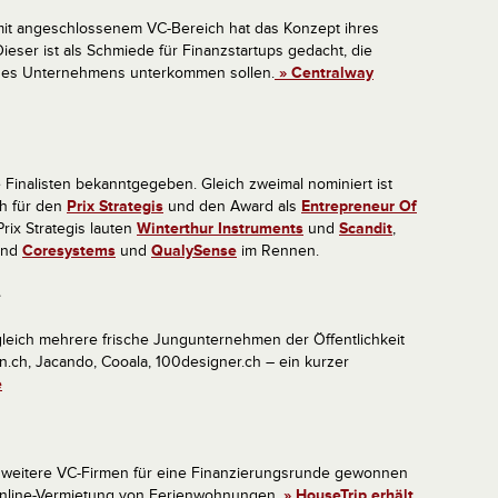
 mit angeschlossenem VC-Bereich hat das Konzept ihres
Dieser ist als Schmiede für Finanzstartups gedacht, die
z des Unternehmens unterkommen sollen.
» Centralway
Finalisten bekanntgegeben. Gleich zweimal nominiert ist
ch für den
Prix Strategis
und den Award als
Entrepreneur Of
Prix Strategis lauten
Winterthur Instruments
und
Scandit
,
ind
Coresystems
und
QualySense
im Rennen.
e
eich mehrere frische Jungunternehmen der Öffentlichkeit
en.ch, Jacando, Cooala, 100designer.ch – ein kurzer
e
 weitere VC-Firmen für eine Finanzierungsrunde gewonnen
 Online-Vermietung von Ferienwohnungen.
» HouseTrip erhält