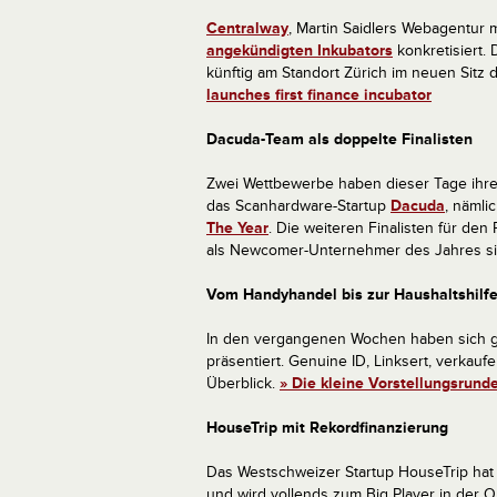
Centralway
, Martin Saidlers Webagentur
angekündigten Inkubators
konkretisiert. 
künftig am Standort Zürich im neuen Sit
launches first finance incubator
Dacuda-Team als doppelte Finalisten
Zwei Wettbewerbe haben dieser Tage ihre 
das Scanhardware-Startup
Dacuda
, nämli
The Year
. Die weiteren Finalisten für den 
als Newcomer-Unternehmer des Jahres s
Vom Handyhandel bis zur Haushaltshilf
In den vergangenen Wochen haben sich gl
präsentiert. Genuine ID, Linksert, verkauf
Überblick.
» Die kleine Vorstellungsrund
HouseTrip mit Rekordfinanzierung
Das Westschweizer Startup HouseTrip hat
und wird vollends zum Big Player in der