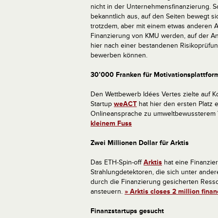
nicht in der Unternehmensfinanzierung. So
bekanntlich aus, auf den Seiten bewegt si
trotzdem, aber mit einem etwas anderen 
Finanzierung von KMU werden, auf der Anl
hier nach einer bestandenen Risikoprüf
bewerben können.
30’000 Franken für Motivationsplattfor
Den Wettbewerb Idées Vertes zielte auf 
Startup
weACT
hat hier den ersten Platz 
Onlineansprache zu umweltbewussterem Ve
kleinem Fuss
Zwei Millionen Dollar für Arktis
Das ETH-Spin-off
Arktis
hat eine Finanzie
Strahlungdetektoren, die sich unter and
durch die Finanzierung gesicherten Ress
ansteuern.
» Arktis closes 2 million fina
Finanzstartups gesucht