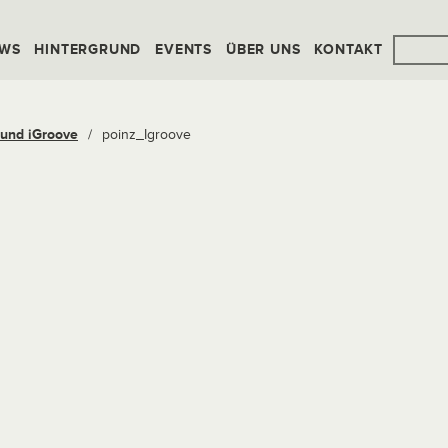
WS
HINTERGRUND
EVENTS
ÜBER UNS
KONTAKT
 und iGroove
/
poinz_Igroove