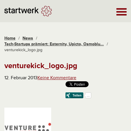
Home
/
News
/
Tech-Startups prämiert: Eaternity, Upicto, Osmoblu...
/
venturekick_logo.jpg
venturekick_logo.jpg
12. Februar 2013
Keine Kommentare