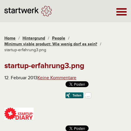
Home
/
Hintergrund
/
People
/
Minimum viable product: Wie wenig darf es sein?
/
startup-erfahrung3.png
startup-erfahrung3.png
12. Februar 2013
Keine Kommentare