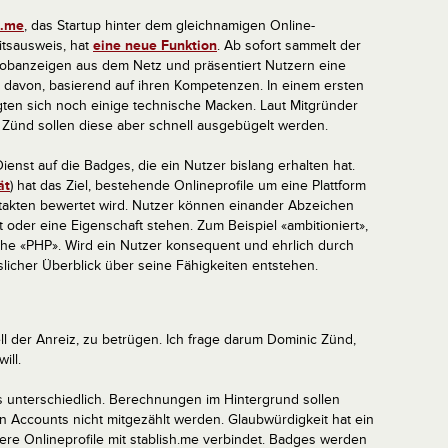
h.me
, das Startup hinter dem gleichnamigen Online-
itsausweis, hat
eine neue Funktion
. Ab sofort sammelt der
Jobanzeigen aus dem Netz und präsentiert Nutzern eine
 davon, basierend auf ihren Kompetenzen. In einem ersten
gten sich noch einige technische Macken. Laut Mitgründer
 Zünd sollen diese aber schnell ausgebügelt werden.
ienst auf die Badges, die ein Nutzer bislang erhalten hat.
ät
) hat das Ziel, bestehende Onlineprofile um eine Plattform
takten bewertet wird. Nutzer können einander Abzeichen
it oder eine Eigenschaft stehen. Zum Beispiel «ambitioniert»,
che «PHP». Wird ein Nutzer konsequent und ehrlich durch
slicher Überblick über seine Fähigkeiten entstehen.
l der Anreiz, zu betrügen. Ich frage darum Dominic Zünd,
ill.
s unterschiedlich. Berechnungen im Hintergrund sollen
n Accounts nicht mitgezählt werden. Glaubwürdigkeit hat ein
ere Onlineprofile mit stablish.me verbindet. Badges werden