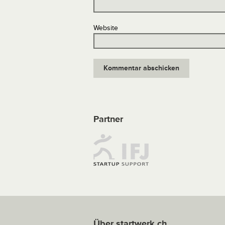
Website
Partner
Über startwerk.ch