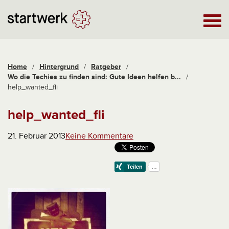
Home
/
Hintergrund
/
Ratgeber
/
Wo die Techies zu finden sind: Gute Ideen helfen b...
/
help_wanted_fli
help_wanted_fli
21. Februar 2013
Keine Kommentare