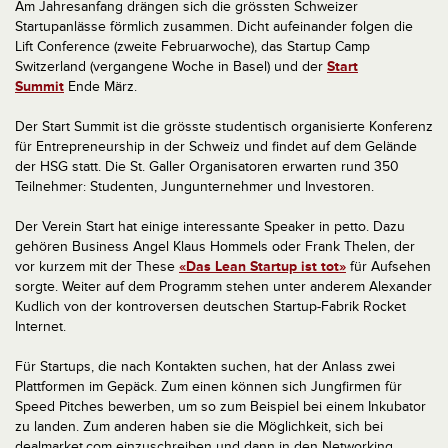
Am Jahresanfang drängen sich die grössten Schweizer
Startupanlässe förmlich zusammen. Dicht aufeinander folgen die
Lift Conference (zweite Februarwoche), das Startup Camp
Switzerland (vergangene Woche in Basel) und der
Start
Summit
Ende März.
Der Start Summit ist die grösste studentisch organisierte Konferenz
für Entrepreneurship in der Schweiz und findet auf dem Gelände
der HSG statt. Die St. Galler Organisatoren erwarten rund 350
Teilnehmer: Studenten, Jungunternehmer und Investoren.
Der Verein Start hat einige interessante Speaker in petto. Dazu
gehören Business Angel Klaus Hommels oder Frank Thelen, der
vor kurzem mit der These
«Das Lean Startup ist tot»
für Aufsehen
sorgte. Weiter auf dem Programm stehen unter anderem Alexander
Kudlich von der kontroversen deutschen Startup-Fabrik Rocket
Internet.
Für Startups, die nach Kontakten suchen, hat der Anlass zwei
Plattformen im Gepäck. Zum einen können sich Jungfirmen für
Speed Pitches bewerben, um so zum Beispiel bei einem Inkubator
zu landen. Zum anderen haben sie die Möglichkeit, sich bei
dealmarket.com einzuschreiben und dann in den Networking