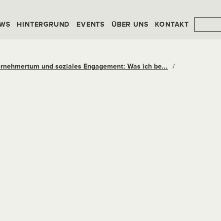
WS
HINTERGRUND
EVENTS
ÜBER UNS
KONTAKT
rnehmertum und soziales Engagement: Was ich be...
/